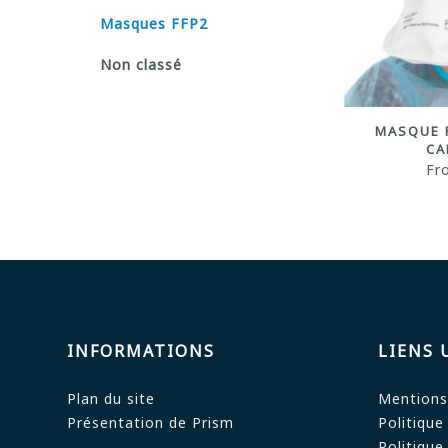
Masques FFP2
Non classé
MASQUE F
CA
Fr
INFORMATIONS
LIENS 
Plan du site
Mentions
Présentation de Prism
Politique
Politique