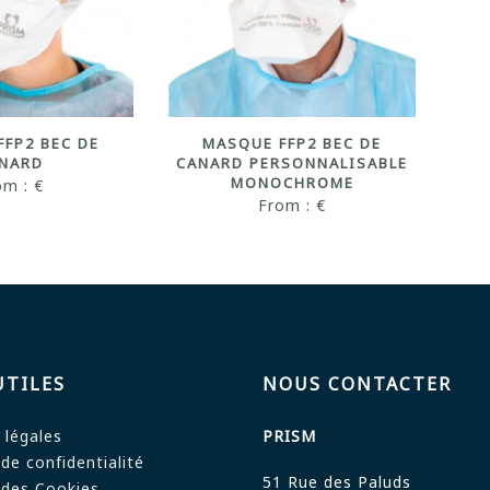
FP2 BEC DE
MASQUE FFP2 BEC DE
NARD
CANARD PERSONNALISABLE
MONOCHROME
om : €
From : €
UTILES
NOUS CONTACTER
 légales
PRISM
 de confidentialité
51 Rue des Paluds
 des Cookies