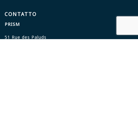
CONTATTO
PRISM
51 Rue des Paluds
34110 FRONTIGNAN
FRANCIA
+33 9 51 76 75 18
contact@prism-medical-protect.com
Protezione contro i rischi sanitari e microbici.
Progettazione e produzione 100% francese.